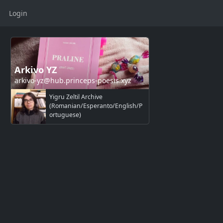
Login
Arkivo YZ
arkivo-yz@hub.princeps-poesis.xyz
Yigru Zeltil Archive
(Romanian/Esperanto/English/P
ortuguese)