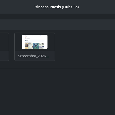
Princeps Poesis (Hubzilla)
Screenshot_20260228_164521.png