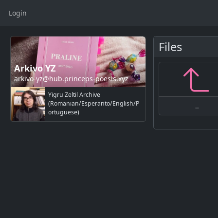
Login
Files
Arkivo YZ
arkivo-yz@hub.princeps-poesis.xyz
Yigru Zeltil Archive
(Romanian/Esperanto/English/P
..
ortuguese)