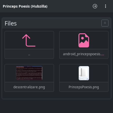
Princeps Poesis (Hubzilla)
Files
android_princepspoesis.webp
..
descentralizare.png
PrincepsPoesis.png