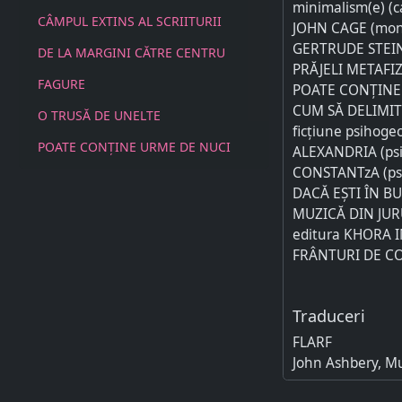
minimalism(e) (c
CÂMPUL EXTINS AL SCRIITURII
JOHN CAGE (mon
GERTRUDE STEIN 
DE LA MARGINI CĂTRE CENTRU
PRĂJELI METAFIZI
FAGURE
POATE CONȚINE 
CUM SĂ DELIMITE
O TRUSĂ DE UNELTE
ficțiune psihogeo
POATE CONȚINE URME DE NUCI
ALEXANDRIA (psi
CONSTANTzA (psi
DACĂ EȘTI ÎN BU
MUZICĂ DIN JURU
editura KHORA IM
FRÂNTURI DE C
Traduceri
FLARF
John Ashbery, Mu