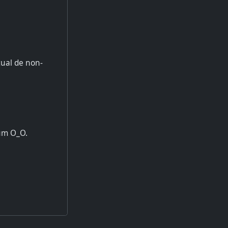
ual de non-
cum O_O.