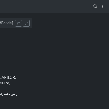
BBcode]
LARILOR:
etare)
G=U=A=G=E,