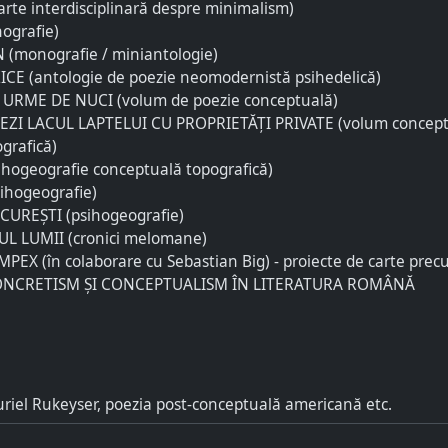
arte interdisciplinară despre minimalism)
ografie)
(monografie / miniantologie)
CE (antologie de poezie neomodernistă psihedelică)
URME DE NUCI (volum de poezie conceptuală)
ZI LACUL LAPTELUI CU PROPRIETĂȚI PRIVATE (volum concept
grafică)
hogeografie conceptuală topografică)
hogeografie)
CUREȘTI (psihogeografie)
L LUMII (cronici melomane)
PEX (în colaborare cu Sebastian Big) - proiecte de carte pre
ONCRETISM ȘI CONCEPTUALISM ÎN LITERATURA ROMÂNĂ
riel Rukeyser, poezia post-conceptuală americană etc.