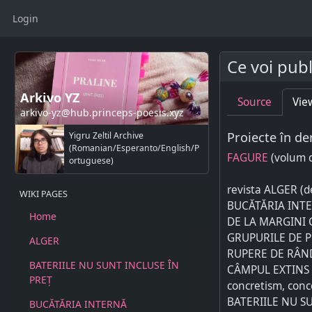
Login
Ce voi publ
Arkivo YZ
Source
Vie
arkivo-yz@hub.princeps-poesis.xyz
Proiecte în de
Yigru Zeltil Archive
(Romanian/Esperanto/English/P
FAGURE
(volum d
ortuguese)
revista ALGER (d
WIKI PAGES
BUCĂTĂRIA INTERNĂ
Home
DE LA MARGINI 
GRUPURILE DE PO
ALGER
RUPERE DE RÂND 
BATERIILE NU SUNT INCLUSE ÎN
CÂMPUL EXTINS A
PREȚ
concretism, conc
BATERIILE NU SU
BUCĂTĂRIA INTERNĂ