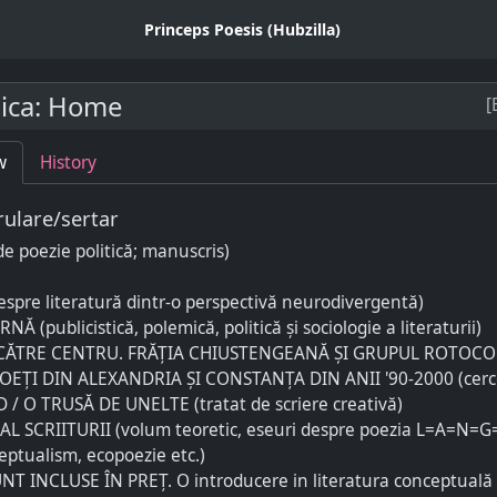
Princeps Poesis (Hubzilla)
ica
:
Home
[
w
History
rulare/sertar
e poezie politică; manuscris)
espre literatură dintr-o perspectivă neurodivergentă)
 (publicistică, polemică, politică și sociologie a literaturii)
CĂTRE CENTRU. FRĂȚIA CHIUSTENGEANĂ ȘI GRUPUL ROTOCO
EȚI DIN ALEXANDRIA ȘI CONSTANȚA DIN ANII '90-2000 (cerc
/ O TRUSĂ DE UNELTE (tratat de scriere creativă)
L SCRIITURII (volum teoretic, eseuri despre poezia L=A=N=
eptualism, ecopoezie etc.)
NT INCLUSE ÎN PREȚ. O introducere in literatura conceptuală