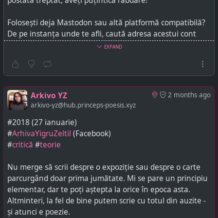
postată treptat, aveți puțintică răbdare!
Folosești deja Mastodon sau altă platformă compatibilă?
De pe instanța unde te afli, caută adresa acestui cont
-
arkivo-yz@hub.princeps-poesis.xyz
- și apasă pe
EXPAND
butonul pentru a mă urmări. După ce-ți aprob cererea,
postările viitoare îți vor apărea acolo - postările mai vechi
va trebui să le accesezi direct prin site-ul meu,
hub.princeps-poesis.xyz
.
Arkivo YZ
2 months ago
arkivo-yz@hub.princeps-poesis.xyz
Arkivo YZ and Princeps Poesis may occasionally post material that, according to
Y.Z., constitutes fair use for educative purposes. If you are a copyright holder who
#2018 (27 ianuarie)
somehow objects, contact Y.Z., who will oblige and delete.
#
ArhivaYigruZeltil
(Facebook)
#
critică
#
teorie
Nu merge să scrii despre o expoziție sau despre o carte
parcurgând doar prima jumătate. Mi se pare un principiu
elementar, dar te poți aștepta la orice în epoca asta.
Altminteri, la fel de bine putem scrie cu totul din auzite -
și atunci e poezie.