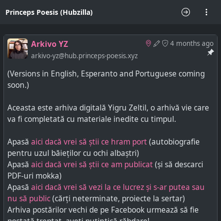
Princeps Poesis (Hubzilla)
Arkivo YZ
4 months ago
arkivo-yz@hub.princeps-poesis.xyz
(Versions in English, Esperanto and Portuguese coming
soon.)
Aceasta este arhiva digitală Yigru Zeltil, o arhivă vie care
va fi completată cu materiale inedite cu timpul.
Apasă
aici dacă vrei să știi ce hram port
(autobiografie
pentru uzul băieților cu ochi albaștri)
Apasă
aici dacă vrei să știi ce am publicat
(și să descarci
PDF-uri mokka)
Apasă
aici dacă vrei să vezi la ce lucrez și s-ar putea sau
nu să public
(cărți neterminate, proiecte la sertar)
Arhiva postărilor vechi de pe Facebook urmează să fie